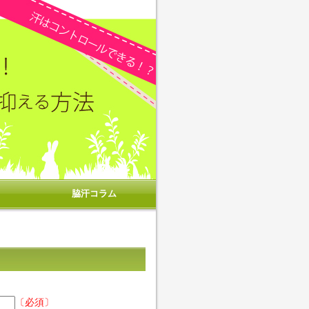
脇汗コラム
〔必須〕