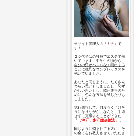
当サイト管理人の「
ミナ
」で
す！
２０代半ばの独身でエステで働
いています。中学生の頃から、
自分の汗がハンパなく噴出する
ことに強烈なコンプレックスを
抱いていました
。
あなたと同じように、たくさん
つらい思いもしましたし、恥ず
かしい思いもし、脇汗改善のた
めに、色んな方法を試したりも
しました。
試行錯誤して、何度もくじけそ
うになりながら、なんと！手術
せずに克服することができた
『
ワキ汗、多汗症改善法
』。
同じように悩まれてる方に、そ
の全てをお教えさせていただき