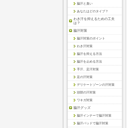
脇汗と臭い
あなたはどのタイプ？
わき汗を抑えるための工夫
は？
脇汗対策
脇汗対策のポイント
わき汗対策
脇汗を抑える方法
脇汗を止める方法
手汗、足汗対策
足の汗対策
デリケートゾーンの汗対策
頭部の汗対策
ワキガ対策
脇汗グッズ
脇汗インナーで脇汗対策
脇汗パッドで脇汗対策