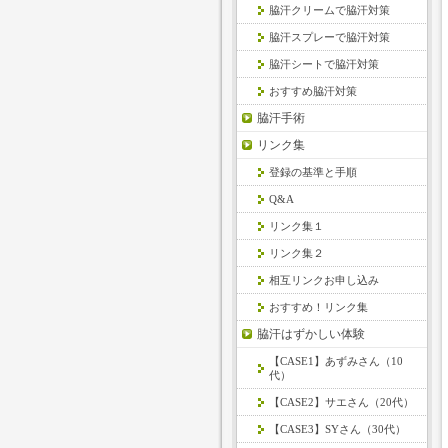
脇汗クリームで脇汗対策
脇汗スプレーで脇汗対策
脇汗シートで脇汗対策
おすすめ脇汗対策
脇汗手術
リンク集
登録の基準と手順
Q&A
リンク集１
リンク集２
相互リンクお申し込み
おすすめ！リンク集
脇汗はずかしい体験
【CASE1】あずみさん（10
代）
【CASE2】サエさん（20代）
【CASE3】SYさん（30代）