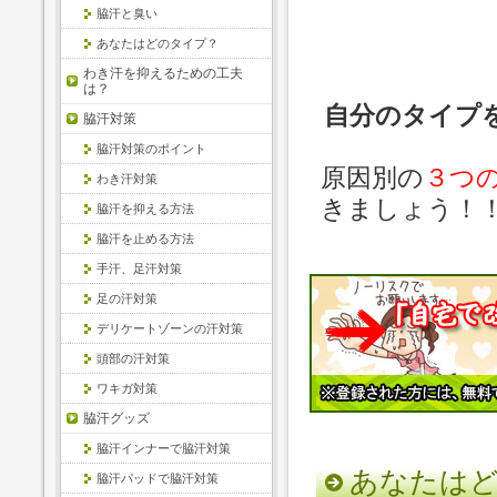
脇汗と臭い
あなたはどのタイプ？
わき汗を抑えるための工夫
は？
自分のタイプ
脇汗対策
脇汗対策のポイント
原因別の
３つ
わき汗対策
きましょう！
脇汗を抑える方法
脇汗を止める方法
手汗、足汗対策
足の汗対策
デリケートゾーンの汗対策
頭部の汗対策
ワキガ対策
脇汗グッズ
脇汗インナーで脇汗対策
あなたは
脇汗パッドで脇汗対策