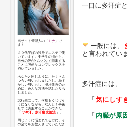
一口に多汗症
当サイト管理人の「
ミナ
」で
一般には、
す！
と言われてい
２０代半ばの独身でエステで働
いています。中学生の頃から、
自分の汗がハンパなく噴出する
ことに強烈なコンプレックスを
抱いていました
。
あなたと同じように、たくさん
つらい思いもしましたし、恥ず
多汗症には、
かしい思いもし、脇汗改善のた
めに、色んな方法を試したりも
しました。
「
気にしす
試行錯誤して、何度もくじけそ
うになりながら、なんと！手術
せずに克服することができた
『
ワキ汗、多汗症改善法
』。
「
内臓が原
同じように悩まれてる方に、そ
の全てをお教えさせていただき