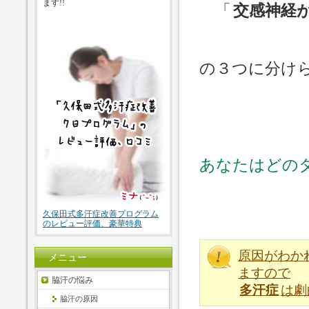
ます!!
「
交感神経
の３つに分け
あなたはどの
久保田式多汗症改善プログラム
のレビュー評価、豪華特典
原因がわか
メニュー
ますので
脇汗の悩み
多汗症
は劇
脇汗の原因