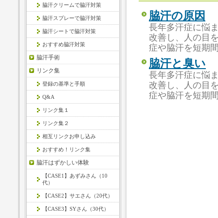
脇汗クリームで脇汗対策
脇汗の原因
脇汗スプレーで脇汗対策
長年多汗症に悩
脇汗シートで脇汗対策
改善し、人の目
おすすめ脇汗対策
症や脇汗を短期
脇汗手術
脇汗と臭い
リンク集
長年多汗症に悩
改善し、人の目
登録の基準と手順
症や脇汗を短期
Q&A
リンク集１
リンク集２
相互リンクお申し込み
おすすめ！リンク集
脇汗はずかしい体験
【CASE1】あずみさん（10
代）
【CASE2】サエさん（20代）
【CASE3】SYさん（30代）