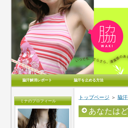
脇汗解消レポート
脇汗を止める方法
トップページ
＞
脇汗
ミナのプロフィール
あなたは